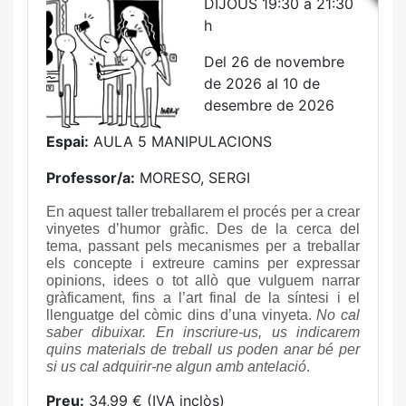
DIJOUS 19:30 a 21:30
h
Del 26 de novembre
de 2026 al 10 de
desembre de 2026
Espai:
AULA 5 MANIPULACIONS
Professor/a:
MORESO, SERGI
En aquest taller treballarem el procés per a crear
vinyetes d’humor gràfic. Des de la cerca del
tema, passant pels mecanismes per a treballar
els concepte i extreure camins per expressar
opinions, idees o tot allò que vulguem narrar
gràficament, fins a l’art final de la síntesi i el
llenguatge del còmic dins d’una vinyeta.
No cal
saber dibuixar.
En inscriure-us, us indicarem
quins materials de treball us poden anar bé per
si us cal adquirir-ne algun amb antelació
.
Preu:
34,99 € (IVA inclòs)