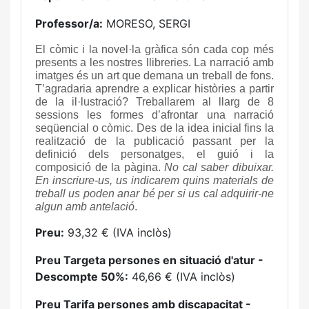
Professor/a:
MORESO, SERGI
El còmic i la novel·la gràfica són cada cop més
presents a les nostres llibreries. La narració amb
imatges és un art que demana un treball de fons.
T’agradaria aprendre a explicar històries a partir
de la il·lustració? Treballarem al llarg de 8
sessions les formes d’afrontar una narració
seqüencial o còmic. Des de la idea inicial fins la
realització de la publicació passant per la
definició dels personatges, el guió i la
composició de la pàgina.
No cal saber dibuixar.
En inscriure-us, us indicarem quins materials de
treball us poden anar bé per si us cal adquirir-ne
algun amb antelació
.
Preu:
93,32 € (IVA inclòs)
Preu Targeta persones en situació d'atur -
Descompte 50%:
46,66 € (IVA inclòs)
Preu Tarifa persones amb discapacitat -