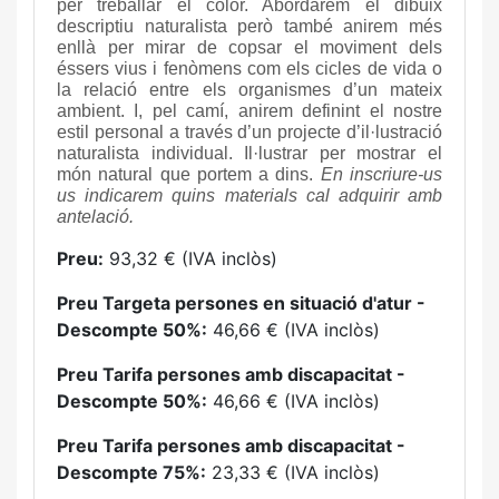
per treballar el color. Abordarem el dibuix
descriptiu naturalista però també anirem més
enllà per mirar de copsar el moviment dels
éssers vius i fenòmens com els cicles de vida o
la relació entre els organismes d’un mateix
ambient. I, pel camí, anirem definint el nostre
estil personal a través d’un projecte d’il·lustració
naturalista individual. Il·lustrar per mostrar el
món natural que portem a dins.
En inscriure-us
us indicarem quins materials cal adquirir amb
antelació.
Preu:
93,32 € (IVA inclòs)
Preu Targeta persones en situació d'atur -
Descompte 50%:
46,66 € (IVA inclòs)
Preu Tarifa persones amb discapacitat -
Descompte 50%:
46,66 € (IVA inclòs)
Preu Tarifa persones amb discapacitat -
Descompte 75%:
23,33 € (IVA inclòs)