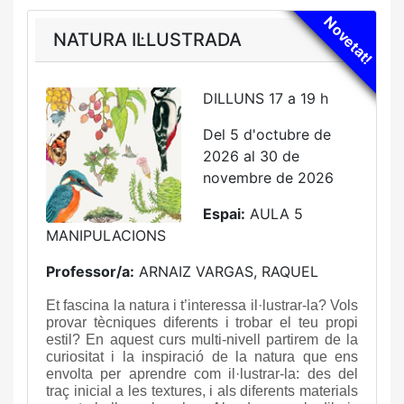
Novetat!
NATURA IL·LUSTRADA
DILLUNS 17 a 19 h
Del 5 d'octubre de
2026 al 30 de
novembre de 2026
Espai:
AULA 5
MANIPULACIONS
Professor/a:
ARNAIZ VARGAS, RAQUEL
Et fascina la natura i t’interessa il·lustrar-la? Vols
provar tècniques diferents i trobar el teu propi
estil? En aquest curs multi-nivell partirem de la
curiositat i la inspiració de la natura que ens
envolta per aprendre com il·lustrar-la: des del
traç inicial a les textures, i als diferents materials