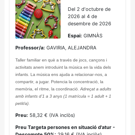
Del 2 d'octubre de
2026 al 4 de
desembre de 2026
Espai:
GIMNÀS
Professor/a:
GAVIRIA, ALEJANDRA
Taller familiar en què a través de jocs, cançons i
activitats anem introduint la música en la vida dels
infants. La música ens ajuda a relacionar-nos, a
compartir, a jugar. Potencia la concentració, la
memòria, el ritme, la coordinació.
Adreçat a adults
amb infants d’1 a 3 anys (
1 matrícula = 1 adult + 1
petit/a).
Preu:
58,32 € (IVA inclòs)
Preu Targeta persones en situació d'atur -
Descompte 50%:
29,16 € (IVA inclòs)